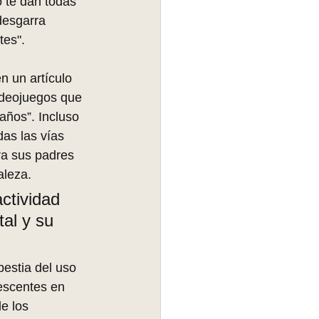
o te dan todas 
desgarra 
tes".
n un artículo 
ideojuegos que 
años”. Incluso 
as las vías 
ra sus padres 
aleza.
ctividad 
al y su 
bestia del uso 
lescentes en 
e los 