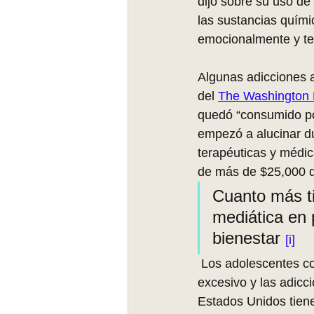
dijo sobre su uso de
las sustancias químic
emocionalmente y te h
Algunas adicciones a
del 
The Washington 
quedó “consumido por
empezó a alucinar du
terapéuticas y médic
de más de $25,000 d
Cuanto más t
mediática en 
bienestar 
[i]
 Los adolescentes co
excesivo y las adicci
Estados Unidos tiene