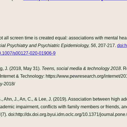
t all screen time is created equal: associations with mental heal
ial Psychiatry and Psychiatric Epidemiology, 56
, 207-217. 
doi:h
10.1007/s00127-020-01906-9
g, J. (2018, May 31). 
Teens, social media & technology 2018
. R
nternet & Technology: https://www.pewresearch.org/internet/20
gy-2018/
., Ahn, J., An, C., & Lee, J. (2019). Association between high ad
demic impairment, conflicts with family members or friends, an
4
(7). doi:http://dx.doi.org.byui.idm.oclc.org/10.1371/journal.pon