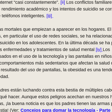
ternet “casi constantemente”.
 [ii]
 Los conflictos familiare
o rendimiento académico y los intentos de suicidio se cor
teléfonos inteligentes. 
[iii] 
as mortales que empiezan a aparecer en los hogares. El
s, en particular el uso de redes sociales, se ha relaciona
 suicidio en los adolescentes. En la última década se ha
as enfermedades y tratamientos de salud mental 
[iv] 
Los 
dos ​​en el uso de la tecnología y las pantallas en niños
comportamientos más sedentarios que afectan la salud d
esultado del uso de pantallas, la obesidad es una tende
edad.
dres están luchando contra esta bestia de múltiples cab
qué hacer. Aunque estos peligros acechan en nuestros 
as, ¡la buena noticia es que los padres tienen las armas 
tia! (Ver: 
Concejos para domar la tecnología - Parte