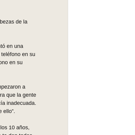
bezas de la 
ntó en una 
 teléfono en su 
fono en su 
mpezaron a 
ra que la gente 
cía inadecuada. 
 ello”.
 los 10 años, 