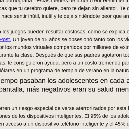
 la pornografía: "Estas fuentes de amor o entretenimient
as que tu cerebro quiere, pero te dejan sin aliento". Te 
ace sentir inútil, inútil y te deja sintiéndote peor que an
 los juegos pueden resultar costosas, como se explica e
Post
.
 Un joven de 15 años se obsesionó tanto con los v
 los mundos virtuales compartidos por millones de extr
rante la clase. Después de que sus padres agotaron tod
as, le consiguieron ayuda, pero a un costo tremendo pa
ólares en un programa de terapia de verano en la natur
iempo pasaban los adolescentes en cada a
pantalla, más negativos eran su salud ment
rren un riesgo especial de verse aterrorizados por esta 
ones de los dispositivos inteligentes. El 95% de los ado
n acceso a un dispositivo teléfono inteligente y el 45% d