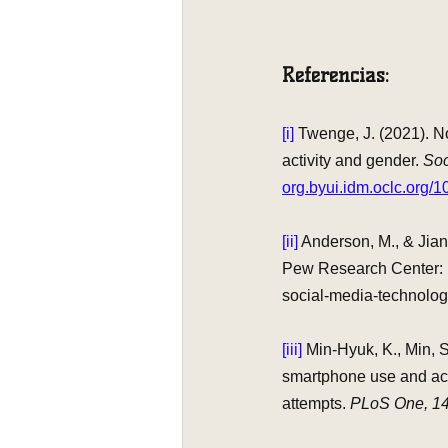
Referencias:
[i] 
Twenge, J. (2021). No
activity and gender. 
Soc
org.byui.idm.oclc.org/
[ii]
 Anderson, M., & Jian
Pew Research Center: I
social-media-technolo
[iii] 
Min-Hyuk, K., Min, S
smartphone use and aca
attempts. 
PLoS One, 1