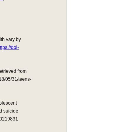
th vary by 
ttps://doi-
etrieved from 
18/05/31/teens-
olescent 
d suicide 
e.0219831