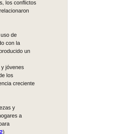
s, los conflictos 
relacionaron 
 uso de 
do con la 
 producido un 
 y jóvenes 
e los 
ncia creciente 
ezas y 
hogares a 
para 
 2
)