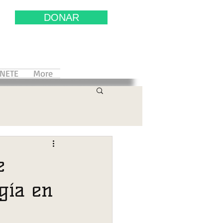
DONAR
NETE
More
e
gía en