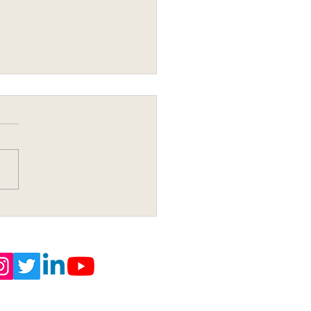
arando a un Joven para
rata
or Decency, 2020, All Rights Reserved