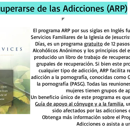
perarse de las Adicciones (ARP)
El programa ARP por sus siglas en Inglés f
Servicios Familiares de la Iglesia de Jesucri
Días, es un programa
gratuito
de 12 pasos
Alcohólicos Anónimos y los principios del e
producido un libro de trabajo de recuperac
grupales de recuperación. Si bien este p
cualquier tipo de adicción, ARP facilita 
adicción a la pornografía, conocidas como 
la pornografía (PASG). Todas las reunio
mujeres tienen grupos de a
Un beneficio único de este programa es que
Guía de apoyo al cónyuge y a la familia,
un
sido afectados por las adicciones 
Obtenga más información sobre el Pro
Adicciones o asista a 