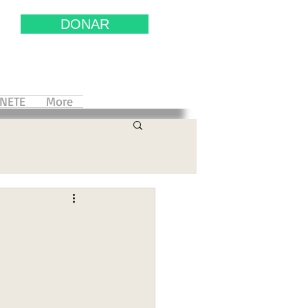
DONAR
NETE
More