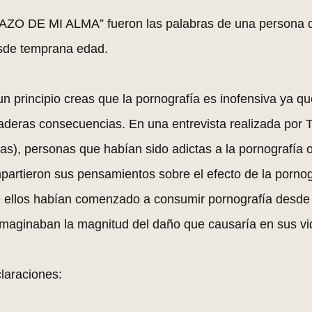
 DE MI ALMA” fueron las palabras de una persona qu
esde temprana edad.
n principio creas que la pornografía es inofensiva ya qu
aderas consecuencias. En una entrevista realizada por 
cias), personas que habían sido adictas a la pornografía 
artieron sus pensamientos sobre el efecto de la pornog
e ellos habían comenzado a consumir pornografía desde
imaginaban la magnitud del daño que causaría en sus vid
laraciones: 