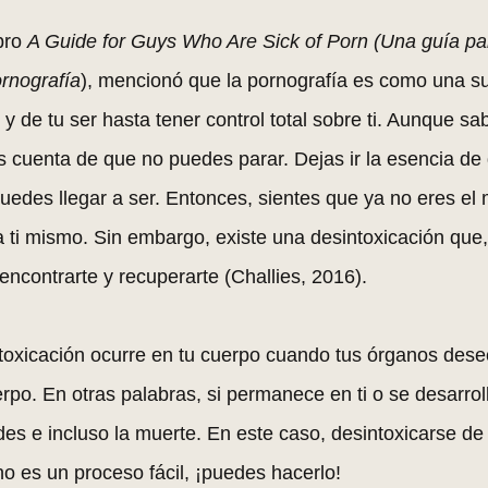
bro 
A Guide for Guys Who Are Sick of Porn (
Una guía pa
ornografía
), mencionó que la pornografía es como una su
y de tu ser hasta tener control total sobre ti. Aunque sa
s cuenta de que no puedes parar. Dejas ir la esencia de 
puedes llegar a ser. Entonces, sientes que ya no eres el
 ti mismo. Sin embargo, existe una desintoxicación que,
encontrarte y recuperarte (Challies, 2016).
toxicación ocurre en tu cuerpo cuando tus órganos dese
rpo. En otras palabras, si permanece en ti o se desarroll
s e incluso la muerte. En este caso, desintoxicarse de 
no es un proceso fácil, ¡puedes hacerlo!