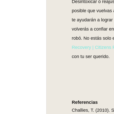
Desintoxicar o reaju
posible que vuelvas 
te ayudarán a lograr
volverás a confiar e
robó. No estás solo 
Recovery | Citizens
con tu ser querido.
Referencias
Challies, T. (2010).