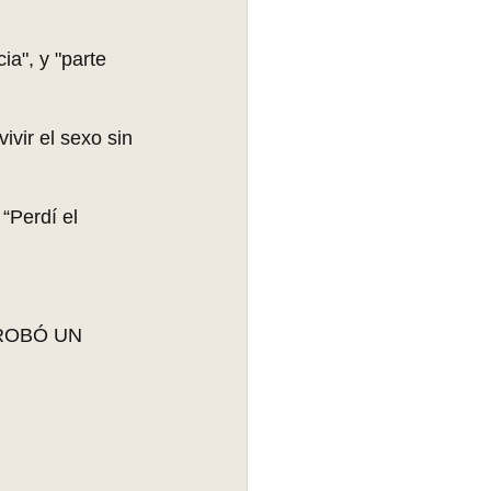
a", y "parte 
ivir el sexo sin 
Perdí el 
E ROBÓ UN 