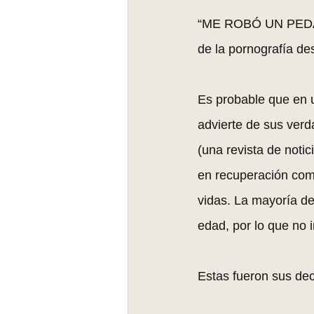
“ME ROBÓ UN PEDAZO
de la pornografía d
Es probable que en u
advierte de sus verd
(una revista de noti
en recuperación comp
vidas. La mayoría d
edad, por lo que no 
Estas fueron sus dec