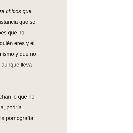
ra chicos que 
stancia que se 
bes que no 
quién eres y el 
 mismo y que no 
 aunque lleva 
chan lo que no 
a, podría 
la pornografía 