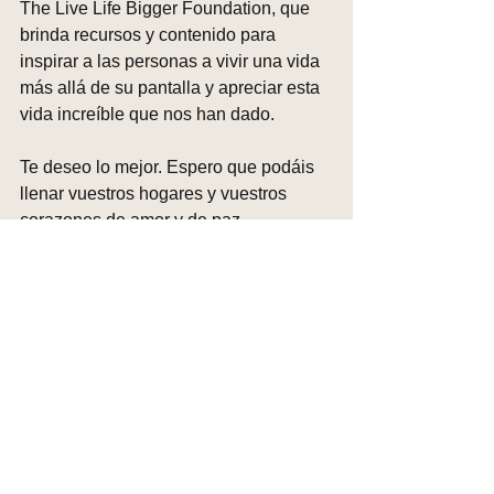
The Live Life Bigger Foundation, que 
brinda recursos y contenido para 
inspirar a las personas a vivir una vida 
más allá de su pantalla y apreciar esta 
vida increíble que nos han dado.
Te deseo lo mejor. Espero que podáis 
llenar vuestros hogares y vuestros 
corazones de amor y de paz. 
Sinceramente creo que te lo mereces. 
Siempre debes saber que tienes una 
familia en The Live Life Bigger 
Foundation. Estamos aquí para ti. 
Comuníquese si lo necesita.
No podemos elegir la vida que nos 
dan, pero podemos elegir la forma en 
que decidimos vivirla. Ten esperanza. 
Soy un ejemplo vivo de que se pueden 