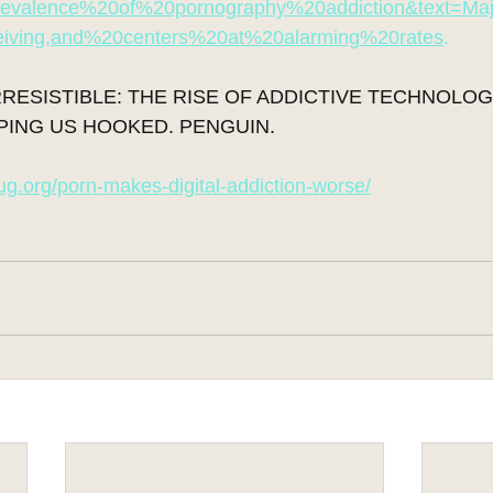
=Prevalence%20of%20pornography%20addiction&text=M
eiving,and%20centers%20at%20alarming%20rates
.
. IRRESISTIBLE: THE RISE OF ADDICTIVE TECHNOLO
PING US HOOKED. PENGUIN.
rug.org/porn-makes-digital-addiction-worse/