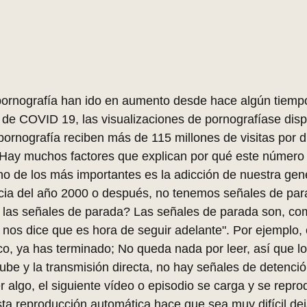
 pornografía han ido en aumento desde hace algún tiemp
de COVID 19, las visualizaciones de pornografíase disp
 pornografía reciben más de 115 millones de visitas por d
Hay muchos factores que explican por qué este número 
 de los más importantes es la adicción de nuestra gene
ncia del año 2000 o después, no tenemos señales de par
 las señales de parada? Las señales de parada son, co
e nos dice que es hora de seguir adelante". Por ejemplo,
ico, ya has terminado; No queda nada por leer, así que lo
ube y la transmisión directa, no hay señales de detenció
 algo, el siguiente vídeo o episodio se carga y se repro
a reproducción automática hace que sea muy difícil deja