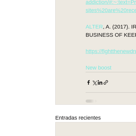
addiction/#:~:text
sites%20are%20rec
ALTER
, A. (2017)
BUSINESS OF KEE
https://fightthenewd
New boost
Entradas recientes