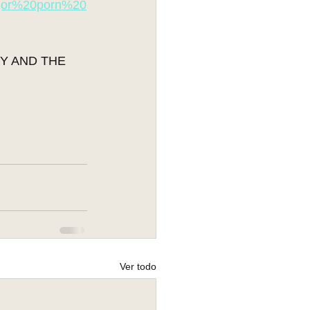
ajor%20porn%20
GY AND THE 
Ver todo