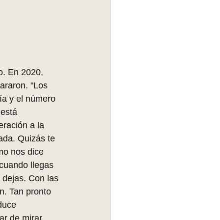
o. En 2020, 
araron. "Los 
ía y el número 
está 
ración a la 
ada. Quizás te 
mo nos dice 
 cuando llegas 
 dejas. Con las 
n. Tan pronto 
duce 
r de mirar, 